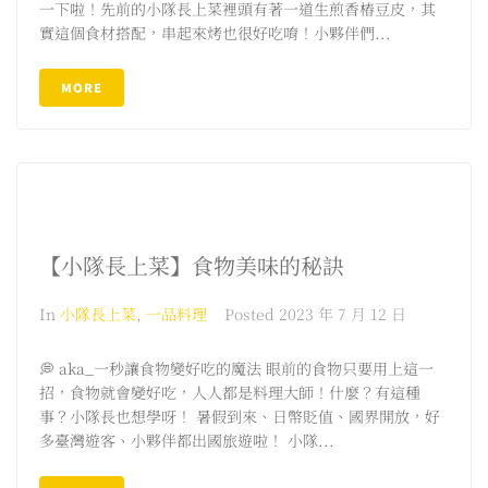
一下啦！先前的小隊長上菜裡頭有著一道生煎香椿豆皮，其
實這個食材搭配，串起來烤也很好吃唷！小夥伴們...
MORE
【小隊長上菜】食物美味的秘訣
In
小隊長上菜
,
一品料理
Posted
2023 年 7 月 12 日
💭 aka_一秒讓食物變好吃的魔法 眼前的食物只要用上這一
招，食物就會變好吃，人人都是料理大師！什麼？有這種
事？小隊長也想學呀！ 暑假到來、日幣貶值、國界開放，好
多臺灣遊客、小夥伴都出國旅遊啦！ 小隊...