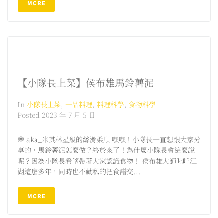
MORE
【小隊長上菜】侯布雄馬鈴薯泥
In
小隊長上菜
,
一品料理
,
料理科學
,
食物科學
Posted
2023 年 7 月 5 日
💭 aka_米其林星級的絲滑柔順 嘿嘿！小隊長一直想跟大家分
享的，馬鈴薯泥怎麼做？終於來了！為什麼小隊長會這麼說
呢？因為小隊長希望帶著大家認識食物！ 侯布雄大師叱吒江
湖這麼多年，同時也不藏私的把食譜交...
MORE