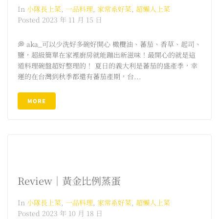
In
小隊長上菜
,
一品料理
,
家常系好菜
,
超懶人上菜
Posted
2023 年 11 月 15 日
💭 aka_可以少洗好多碗好開心 橄欖油、蕃茄、香草、起司、
鹽，超級簡單在家裡廚房就能蹦出新滋味！最開心的就是這
道料理碗盤超好整理的！ 夏日的義大利是蕃茄的盛產季，幸
運的在台灣到秋季都還有蕃茄產期，台...
MORE
Review｜黃金比例蒸蛋
In
小隊長上菜
,
一品料理
,
家常系好菜
,
超懶人上菜
Posted
2023 年 10 月 18 日