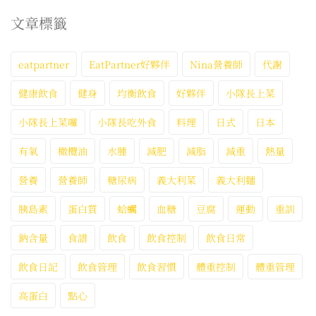
文章標籤
eatpartner
EatPartner好夥伴
Nina營養師
代謝
健康飲食
健身
均衡飲食
好夥伴
小隊長上菜
小隊長上菜囉
小隊長吃外食
料理
日式
日本
有氧
橄欖油
水腫
減肥
減脂
減重
熱量
營養
營養師
糖尿病
義大利菜
義大利麵
胰島素
蛋白質
蛤蠣
血糖
豆腐
運動
重訓
鈉含量
食譜
飲食
飲食控制
飲食日常
飲食日記
飲食管理
飲食習慣
體重控制
體重管理
高蛋白
點心