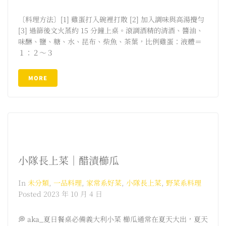
〔料理方法〕[1] 雞蛋打入碗裡打散 [2] 加入調味與高湯攪勻
[3] 過篩後文火蒸約 15 分鐘上桌。滾調酒精的清酒、醬油、
味醂、鹽、糖、水、昆布、柴魚、茶葉，比例雞蛋：液體＝
１：２～３
MORE
小隊長上菜｜醋漬櫛瓜
In
未分類
,
一品料理
,
家常系好菜
,
小隊長上菜
,
野菜系料理
Posted
2023 年 10 月 4 日
💭 aka_夏日餐桌必備義大利小菜 櫛瓜通常在夏天大出，夏天