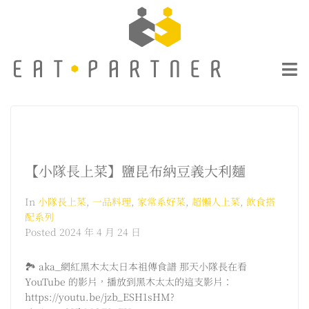
【小隊長上菜】鹽昆布納豆義大利麵
In
小隊長上菜
,
一品料理
,
家常系好菜
,
超懶人上菜
,
飲食搭
配系列
Posted
2024 年 4 月 24 日
🏞️ aka_網紅黑木太太日本祖傳食譜 那天小隊長在看
YouTube 的影片，播放到黑木太太的這支影片：
https://youtu.be/jzb_ESH1sHM?