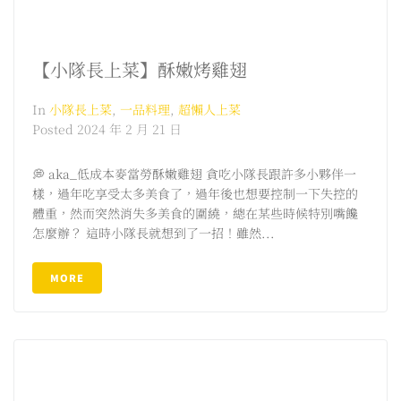
【小隊長上菜】酥嫩烤雞翅
In
小隊長上菜
,
一品料理
,
超懶人上菜
Posted
2024 年 2 月 21 日
💭 aka_低成本麥當勞酥嫩雞翅 貪吃小隊長跟許多小夥伴一
樣，過年吃享受太多美食了，過年後也想要控制一下失控的
體重，然而突然消失多美食的圍繞，總在某些時候特別嘴饞
怎麼辦？ 這時小隊長就想到了一招！雖然...
MORE