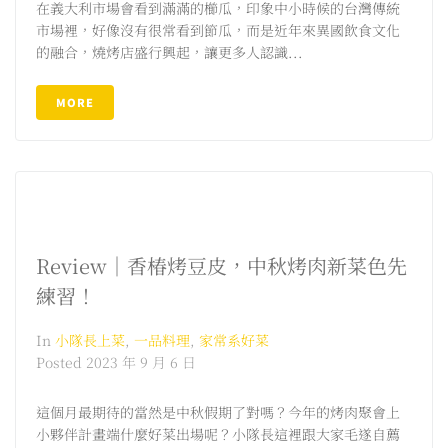
在義大利市場會看到滿滿的櫛瓜，印象中小時候的台灣傳統
市場裡，好像沒有很常看到節瓜，而是近年來異國飲食文化
的融合，燒烤店盛行興起，讓更多人認識...
MORE
Review｜香椿烤豆皮，中秋烤肉新菜色先
練習！
In
小隊長上菜
,
一品料理
,
家常系好菜
Posted
2023 年 9 月 6 日
這個月最期待的當然是中秋假期了對嗎？今年的烤肉聚會上
小夥伴計畫端什麼好菜出場呢？小隊長這裡跟大家毛遂自薦