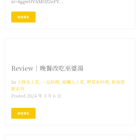
si=4ggwOVhMOZ2eFV...
MORE
Review｜晚餐改吃巫婆湯
In
小隊長上菜
,
一品料理
,
超懶人上菜
,
野菜系料理
,
飲食搭
配系列
Posted
2024 年 3 月 6 日
MORE