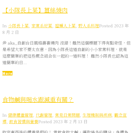
【小隊長上菜】薑絲燒肉
In
小隊長上菜
,
家常系好菜
,
超懶人上菜
,
野人系料理
Posted
2023 年
8 月 2 日
💭 aka_自創台日風格壽喜燒肉 沒錯！雖然這個標題下得有點奇怪，但
是希望大家不要太在意，因為小隊長這道自創的小小家常料理，就是
這麼簡單的把這些概念組合在一起的一道料理！ 雖然小隊長也認為這
道簡單的日...
More
食物鹹與喝水跟減重有關？
In
健康體重管理
,
代謝管理
,
常見日常問題
,
生理機制與疾病
,
觀念宣
導
,
飲食習慣與營養
Posted
2023 年 2 月 13 日
吃完東西後的體重是假的！ 當飲食吃太鹹，攝取過多的鹽分，身體為