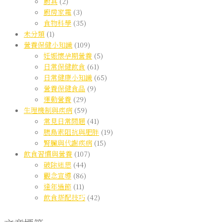
廚具
(2)
廚房家電
(3)
食物科學
(35)
未分類
(1)
營養保健小知識
(109)
妊娠懷孕期營養
(5)
日常保健飲食
(61)
日常健康小知識
(65)
營養保健食品
(9)
運動營養
(29)
生理機制與疾病
(59)
常見日常問題
(41)
胰島素阻抗與肥胖
(19)
腎臟與代謝疾病
(15)
飲食習慣與營養
(107)
破除迷思
(44)
觀念宣導
(86)
逢年過節
(11)
飲食搭配技巧
(42)