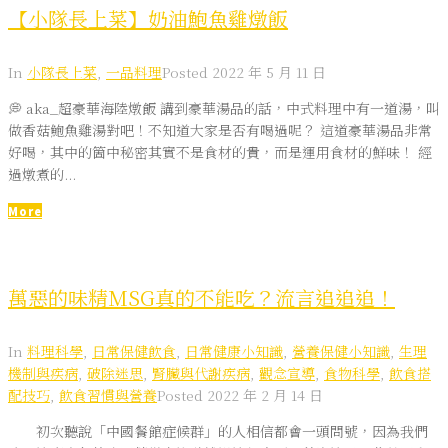
【小隊長上菜】奶油鮑魚雞燉飯
In
小隊長上菜
,
一品料理
Posted
2022 年 5 月 11 日
💭 aka_超豪華海陸燉飯 講到豪華湯品的話，中式料理中有一道湯，叫
做香菇鮑魚雞湯對吧！不知道大家是否有喝過呢？ 這道豪華湯品非常
好喝，其中的箇中秘密其實不是食材的貴，而是運用食材的鮮味！ 經
過燉煮的...
More
萬惡的味精MSG真的不能吃？流言追追追！
In
料理科學
,
日常保健飲食
,
日常健康小知識
,
營養保健小知識
,
生理
機制與疾病
,
破除迷思
,
腎臟與代謝疾病
,
觀念宣導
,
食物科學
,
飲食搭
配技巧
,
飲食習慣與營養
Posted
2022 年 2 月 14 日
初次聽說「中國餐館症候群」的人相信都會一頭問號，因為我們