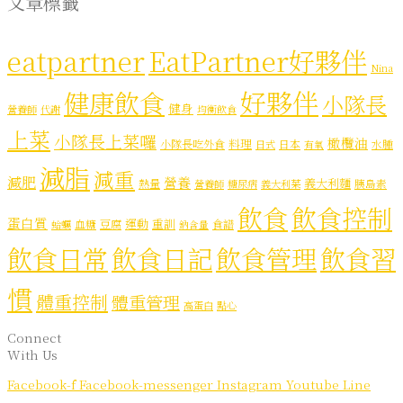
文章標籤
eatpartner
EatPartner好夥伴
Nina
好夥伴
健康飲食
小隊長
健身
營養師
代謝
均衡飲食
上菜
小隊長上菜囉
橄欖油
料理
小隊長吃外食
日本
水腫
日式
有氧
減脂
減重
減肥
營養
義大利麵
熱量
胰島素
營養師
糖尿病
義大利菜
飲食
飲食控制
蛋白質
運動
重訓
血糖
豆腐
食譜
蛤蠣
鈉含量
飲食日常
飲食日記
飲食管理
飲食習
慣
體重控制
體重管理
高蛋白
點心
Connect
With Us
Facebook-f
Facebook-messenger
Instagram
Youtube
Line