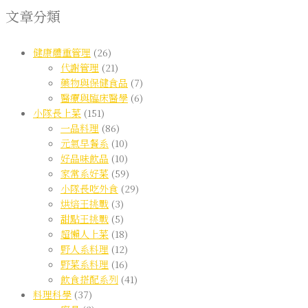
文章分類
健康體重管理
(26)
代謝管理
(21)
藥物與保健食品
(7)
醫療與臨床醫學
(6)
小隊長上菜
(151)
一品料理
(86)
元氣早餐系
(10)
好品味飲品
(10)
家常系好菜
(59)
小隊長吃外食
(29)
烘焙王挑戰
(3)
甜點王挑戰
(5)
超懶人上菜
(18)
野人系料理
(12)
野菜系料理
(16)
飲食搭配系列
(41)
料理科學
(37)