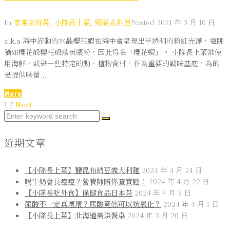
In
家常系好菜
,
小隊長上菜
,
野菜系料理
Posted
2021 年 3 月 10 日
a.k.a 海中流動的水晶櫻花蝦在海中會呈現出半透明的粉紅光澤，遠眺
猶如櫻花般櫻花般落英繽紛，因此得名「櫻花蝦」。 小隊長上菜常使
用海鮮，或是一些特定的動、植物食材，作為重要的調味基底，為的
是提供味蕾...
More
文
Next
1
2
Next
Search
章
for:
分
近期文章
頁
【小隊長上菜】鹽昆布納豆義大利麵
2024 年 4 月 24 日
喝牛奶會長痘痘？營養師陪你查實證！
2024 年 4 月 22 日
【小隊長吃外食】保健食品日本茶
2024 年 4 月 3 日
尿酸不一定真壞壞？尿酸竟然可以抗氧化？
2024 年 4 月 1 日
【小隊長上菜】北海道美瑛餐桌
2024 年 3 月 20 日