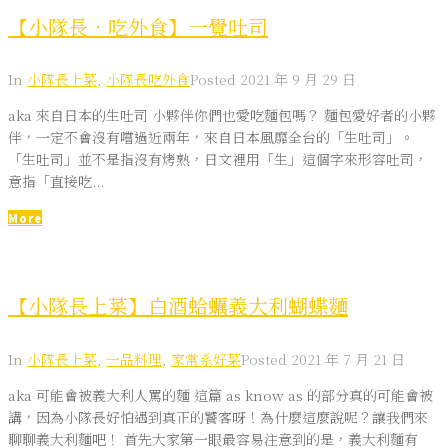
【小隊長．吃外食】一覺吐司
In
小隊長上菜
,
小隊長吃外食
Posted
2021 年 9 月 29 日
aka 來自日本的生吐司 小夥伴你們也愛吃麵包嗎？ 麵包愛好者的小夥
伴，一定不會沒有嚐過近兩年，來自日本風靡全台的「生吐司」。
「生吐司」並不是指沒有烤熟，日文裡用「生」這個字來形容吐司，
意指「直接吃...
More
【小隊長上菜】白酒蛤蠣義大利蝴蝶麵
In
小隊長上菜
,
一品料理
,
家常系好菜
Posted
2021 年 7 月 21 日
aka 可能會被義大利人罵的麵 這篇 as know as 的部分真的可能會被
講，因為小隊長好怕遇到真正的饕客呀！為什麼這麼說呢？讓我們來
聊聊義大利麵吧！ 首先大家第一眼最容易注意到的是，義大利麵有