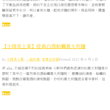
了平衡血液滲透壓，使的不自主出現口渴反應想要多喝水，並刺激腎
臟保留更多水分，所以會有水腫、眼皮浮腫的情形。與此同時，體重
變居高不下，讓你產...
More
【小隊長上菜】經典白酒蛤蠣義大利麵
In
小隊長上菜
,
一品料理
,
家常系好菜
Posted
2022 年 6 月 1 日
💭 aka_千錘百鍊不朽的經典美味 小夥伴們最熟悉清炒的義大利麵是什
麼呢？其中之一當然是白酒蛤蠣義大利麵啦！ 橄欖油的清香、蛤蠣的
鮮甜，微酸白葡萄酒的清爽酸甜，炒好的義大利麵混合著辛香料，這
是料理起來...
More