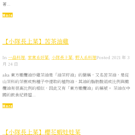
著...
More
【小隊長上菜】苦茶油雞
In
一品料理
,
家常系好菜
,
小隊長上菜
,
野人系料理
Posted
2021 年 3
月 24 日
aka 東方橄欖油炒雞茶油是「油茶籽油」的簡稱，又名苦茶油，是從
山茶科的茶樹成熟種子中提取的植物油，其油的脂肪酸組成比例與橄
欖油有很高比例的相似，因此又有「東方橄欖油」的稱號。 茶油在中
國的飲食紀錄超...
More
【小隊長上菜】櫻花蝦娃娃菜