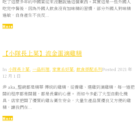
吃了這麼多年的中國菜從來沒聽說過這個東西。其實這是一些外國人
吃完中餐後，因為外國人飲食沒有加味精的習慣，部分外國人對味精
過敏，自身產生不良反...
More
【小隊長上菜】流金蛋滴雞精
In
小隊長上菜
,
一品料理
,
家常系好菜
,
飲食搭配系列
Posted
2021 年
12 月 1 日
💭 aka_整碗都是精華 傳統的雞精，從養雞、選雞到滴雞精，每一道把
關的程序都是關鍵，都是長輩的心意。 而如今多虧了大型自動化機
具，店家把關了優質的雞＆衛生安全，大量生產品質優良又方便的雞
精，讓我們在...
More