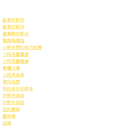
Skip
to
content
誰是好夥伴
誰是好夥伴
營養師好夥伴
服務與價格
小夥伴們的成功故事
小隊長圖書館
小隊長圖書館
專欄文章
小隊長食堂
尋找我們
特約合作好夥伴
好夥伴商店
好夥伴商店
我的帳號
購物車
結帳